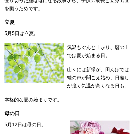
登り切った鯉は竜になる故事から、子供の成長と立身出世
を願うためです。
立夏
5月5日は立夏。
気温もぐんと上がり、暦の上
では夏が始まる日。
山々には新緑が、田んぼでは
蛙の声が聞こえ始め、日差し
が強く気温が高くなる日も。
本格的な夏の始まりです。
母の日
5月12日は母の日。