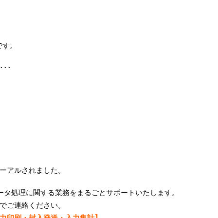
です。
･･
ーアルされました。
ータ処理に関する業務をまるごとサポートいたします。
でご連絡ください。
力印刷・封入発送・入力集計】