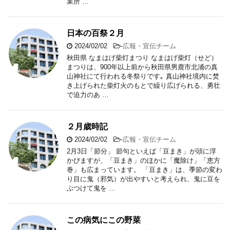
業所 …
日本の百祭２月
2024/02/02
-
広報・宣伝チーム
秋田県 なまはげ柴灯まつり なまはげ柴灯（せど）
まつりは、900年以上前から秋田県男鹿市北浦の真
山神社にて行われる冬祭りです｡ 真山神社境内に焚
き上げられた柴灯火のもとで繰り広げられる、勇壮
で迫力のあ …
２月歳時記
2024/02/02
-
広報・宣伝チーム
2月3日「節分」 節句といえば「豆まき」が頭に浮
かびますが、「豆まき」のほかに「魔除け」「恵方
巻」も広まっています。 「豆まき」は、季節の変わ
り目に鬼（邪気）が出やすいと考えられ、鬼に豆を
ぶつけて鬼を …
この病気にこの野菜