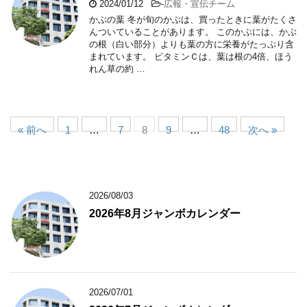
2024/01/12
-
広報・宣伝チーム
かぶの葉 冬が旬のかぶは、買ったときに葉がたくさ
んついていることがあります。 このかぶには、かぶ
の根（白い部分）よりも葉の方に栄養がたっぷり含
まれています。 ビタミンＣは、葉は根の4倍、ほう
れん草の約 …
« 前へ
1
…
7
8
9
…
48
次へ »
2026/08/03
2026年8月ジャンボカレンダー
2026/07/01