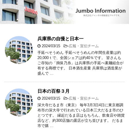
兵庫県の自慢と日本一
2024/03/15
-
広報・宣伝チーム
手延べそうめん 手延べそうめんの年間生産量は約
20,000ｔで、全国シェアは約40％です。 皆さんも
ご存知の「揖保乃糸」は兵庫県の手延べ素麺組合が
有する商標です。 日本酒生産量 兵庫県は酒造業が
盛んで …
日本の百祭３月
2024/03/15
-
広報・宣伝チーム
深大寺だるま市（東京） 毎年3月3日4日に東京都調
布市の深大寺で行われている日本三大だるま市のひ
とつです。 縁起だるま店はもちろん、飲食店や雑貨
店など、約300店舗の露店が立ち並びます。 だるま
市で購 …