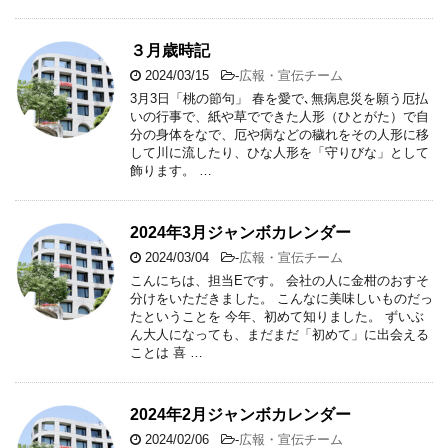
３月歳時記
2024/03/15
-
広報・宣伝チーム
3月3日「桃の節句」 春を愛で､無病息災を願う厄払
いの行事で、紙や草でできた人形（ひとがた）で自
分の身体をなで、厄や病などの穢れをその人形に移
して川に流したり、ひな人形を「守りびな」として
飾ります。 …
2024年3月ジャンボカレンダー
2024/03/04
-
広報・宣伝チーム
こんにちは、担当Eです。 会社の人に金柑のおすそ
分けをいただきました。 こんなに美味しいものだっ
たということを 今年、初めて知りました。 ずいぶ
ん大人になっても、まだまだ「初めて」に出会える
ことは 喜 …
2024年2月ジャンボカレンダー
2024/02/06
-
広報・宣伝チーム