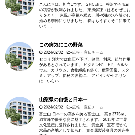
こんにちは、担当Eです。 2月5日は、横浜でも4cm
の積雪が観測されました。 東風解凍（はるかぜこお
りをとく） 東風が寒気を緩め、川や湖の氷を解かし
始める季節になりました。 春はもうすぐそこに来て
いま …
この病気にこの野菜
2024/02/02
-
広報・宣伝チーム
セロリ 漢方では血圧を下げ、健胃、利尿、鎮静作用
があるとされています。 ビタミンB1、B2、カルシ
ウム、カリウム、食物繊維も多く、疲労回復、スタ
ミナアップ、便秘の改善に。 アピインやセネリン
は、いらい …
山梨県の自慢と日本一
2024/02/02
-
広報・宣伝チーム
富士山 日本一の高さを誇る富士山。 高さ3776ｍ、
独立峰で優美な姿に魅了されます。 2013年に世界
文化遺産に登録されました。 貴金属・宝石 昔から
水晶の産地として知られ、貴金属製装身具の製造事