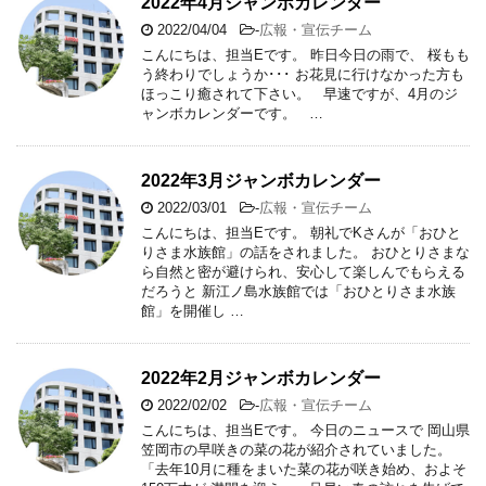
2022年4月ジャンボカレンダー
2022/04/04
-
広報・宣伝チーム
こんにちは、担当Eです。 昨日今日の雨で、 桜もも
う終わりでしょうか･･･ お花見に行けなかった方も
ほっこり癒されて下さい。 早速ですが、4月のジ
ャンボカレンダーです。 …
2022年3月ジャンボカレンダー
2022/03/01
-
広報・宣伝チーム
こんにちは、担当Eです。 朝礼でKさんが「おひと
りさま水族館」の話をされました。 おひとりさまな
ら自然と密が避けられ、安心して楽しんでもらえる
だろうと 新江ノ島水族館では「おひとりさま水族
館」を開催し …
2022年2月ジャンボカレンダー
2022/02/02
-
広報・宣伝チーム
こんにちは、担当Eです。 今日のニュースで 岡山県
笠岡市の早咲きの菜の花が紹介されていました。
「去年10月に種をまいた菜の花が咲き始め、およそ