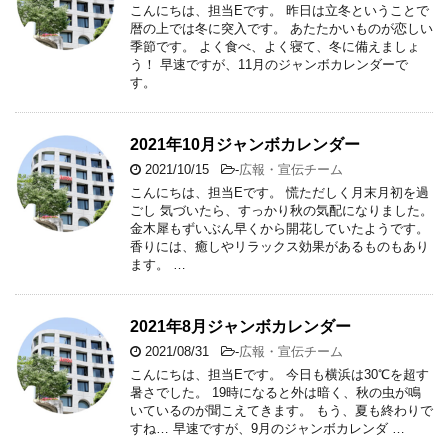
こんにちは、担当Eです。 昨日は立冬ということで
暦の上では冬に突入です。 あたたかいものが恋しい
季節です。 よく食べ、よく寝て、冬に備えましょ
う！ 早速ですが、11月のジャンボカレンダーで
す。
2021年10月ジャンボカレンダー
2021/10/15
-
広報・宣伝チーム
こんにちは、担当Eです。 慌ただしく月末月初を過
ごし 気づいたら、すっかり秋の気配になりました。
金木犀もずいぶん早くから開花していたようです。
香りには、癒しやリラックス効果があるものもあり
ます。 …
2021年8月ジャンボカレンダー
2021/08/31
-
広報・宣伝チーム
こんにちは、担当Eです。 今日も横浜は30℃を超す
暑さでした。 19時になると外は暗く、秋の虫が鳴
いているのが聞こえてきます。 もう、夏も終わりで
すね… 早速ですが、9月のジャンボカレンダ …