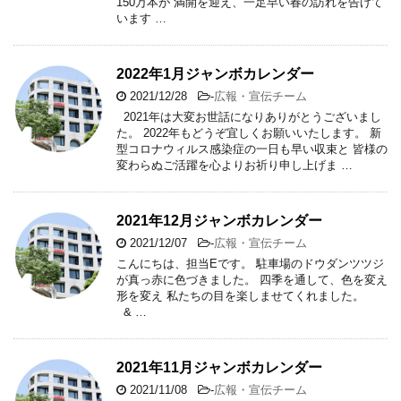
150万本が 満開を迎え、一足早い春の訪れを告げて
います …
2022年1月ジャンボカレンダー
2021/12/28
-
広報・宣伝チーム
2021年は大変お世話になりありがとうございまし
た。 2022年もどうぞ宜しくお願いいたします。 新
型コロナウィルス感染症の一日も早い収束と 皆様の
変わらぬご活躍を心よりお祈り申し上げま …
2021年12月ジャンボカレンダー
2021/12/07
-
広報・宣伝チーム
こんにちは、担当Eです。 駐車場のドウダンツツジ
が真っ赤に色づきました。 四季を通して、色を変え
形を変え 私たちの目を楽しませてくれました。
& …
2021年11月ジャンボカレンダー
2021/11/08
-
広報・宣伝チーム